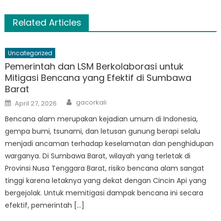
Related Articles
Uncategorized
Pemerintah dan LSM Berkolaborasi untuk
Mitigasi Bencana yang Efektif di Sumbawa
Barat
Author
Posted
gacorkali
April 27, 2026
on
Bencana alam merupakan kejadian umum di Indonesia,
gempa bumi, tsunami, dan letusan gunung berapi selalu
menjadi ancaman terhadap keselamatan dan penghidupan
warganya. Di Sumbawa Barat, wilayah yang terletak di
Provinsi Nusa Tenggara Barat, risiko bencana alam sangat
tinggi karena letaknya yang dekat dengan Cincin Api yang
bergejolak. Untuk memitigasi dampak bencana ini secara
efektif, pemerintah […]