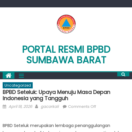
Skip
to
content
PORTAL RESMI BPBD
SUMBAWA BARAT
Uncategorized
BPBD Seteluk: Upaya Menuju Masa Depan
Indonesia yang Tangguh
Posted
Author
on
April 18, 2026
gacorkali
Comments Off
on
BPBD
Seteluk:
BPBD Seteluk merupakan lembaga penanggulangan
Upaya