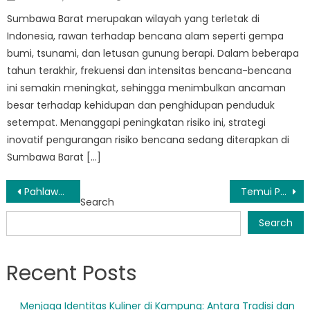
on
Sumbawa Barat merupakan wilayah yang terletak di
Indonesia, rawan terhadap bencana alam seperti gempa
bumi, tsunami, dan letusan gunung berapi. Dalam beberapa
tahun terakhir, frekuensi dan intensitas bencana-bencana
ini semakin meningkat, sehingga menimbulkan ancaman
besar terhadap kehidupan dan penghidupan penduduk
setempat. Menanggapi peningkatan risiko ini, strategi
inovatif pengurangan risiko bencana sedang diterapkan di
Sumbawa Barat […]
Post
Pahlawan Tanpa Tanda Jasa Taliwang: Melihat Lebih Dekat Kerja Kritis BPBD
Temui Pahlawan BPBD Sekongkang: Bekerja Tanpa Lelah Demi Keselamatan Kita
Search
navigation
Search
Recent Posts
Menjaga Identitas Kuliner di Kampung: Antara Tradisi dan