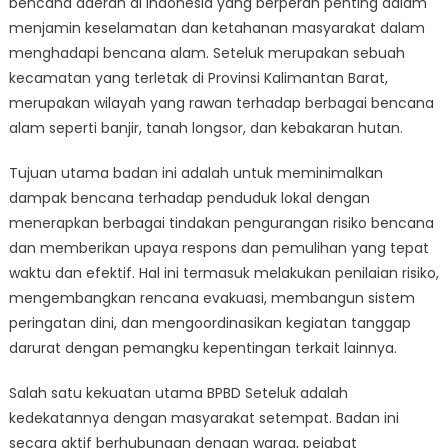
bencana daerah di Indonesia yang berperan penting dalam
Menuju
Masa
menjamin keselamatan dan ketahanan masyarakat dalam
Depan
menghadapi bencana alam. Seteluk merupakan sebuah
Indonesia
kecamatan yang terletak di Provinsi Kalimantan Barat,
yang
merupakan wilayah yang rawan terhadap berbagai bencana
Tangguh
alam seperti banjir, tanah longsor, dan kebakaran hutan.
Tujuan utama badan ini adalah untuk meminimalkan
dampak bencana terhadap penduduk lokal dengan
menerapkan berbagai tindakan pengurangan risiko bencana
dan memberikan upaya respons dan pemulihan yang tepat
waktu dan efektif. Hal ini termasuk melakukan penilaian risiko,
mengembangkan rencana evakuasi, membangun sistem
peringatan dini, dan mengoordinasikan kegiatan tanggap
darurat dengan pemangku kepentingan terkait lainnya.
Salah satu kekuatan utama BPBD Seteluk adalah
kedekatannya dengan masyarakat setempat. Badan ini
secara aktif berhubungan dengan warga, pejabat