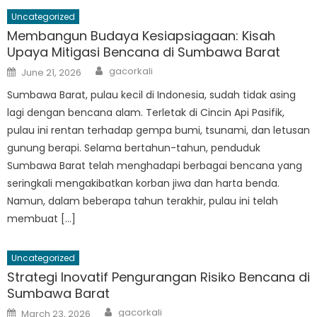
Uncategorized
Membangun Budaya Kesiapsiagaan: Kisah
Upaya Mitigasi Bencana di Sumbawa Barat
Author
Posted
gacorkali
June 21, 2026
on
Sumbawa Barat, pulau kecil di Indonesia, sudah tidak asing
lagi dengan bencana alam. Terletak di Cincin Api Pasifik,
pulau ini rentan terhadap gempa bumi, tsunami, dan letusan
gunung berapi. Selama bertahun-tahun, penduduk
Sumbawa Barat telah menghadapi berbagai bencana yang
seringkali mengakibatkan korban jiwa dan harta benda.
Namun, dalam beberapa tahun terakhir, pulau ini telah
membuat […]
Uncategorized
Strategi Inovatif Pengurangan Risiko Bencana di
Sumbawa Barat
Author
Posted
gacorkali
March 23, 2026