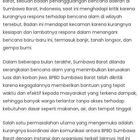
Barat, sebuah badan penanggulangan bencana daerah di
Dikritik
karena
Sumbawa Barat, Indonesia, saat ini menghadapi kritik karena
Kurangnya
kurangnya respons terhadap bencana alam di wilayah
Respon
tersebut. Badan ini mendapat kecaman karena kurangnya
terhadap
kesiapan dan lambatnya respons dalam menangani
Bencana
bencana baru-baru ini, termasuk banjir, tanah longsor, dan
Alam
gempa bumi.
Dalam beberapa bulan terakhir, Sumbawa Barat dilanda
serangkaian bencana alam yang menimbulkan kerusakan
luas dan korban jiwa. BPBD Sumbawa Barat telah dikritik
karena kegagalannya memberikan bantuan yang tepat
waktu dan efektif kepada masyarakat yang terkena dampak,
sehingga banyak warga terlantar tanpa akses terhadap
kebutuhan dasar seperti makanan, air, dan tempat tinggal.
Salah satu permasalahan utama yang mengemuka adalah
kurangnya koordinasi dan komunikasi antara BPBD Sumbawa
Barat dengan instansi dan organisasi terkait lainnya. Hal ini