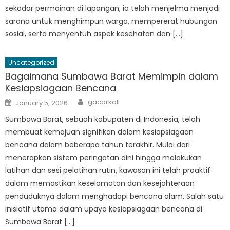
sekadar permainan di lapangan; ia telah menjelma menjadi
sarana untuk menghimpun warga, mempererat hubungan
sosial, serta menyentuh aspek kesehatan dan […]
Uncategorized
Bagaimana Sumbawa Barat Memimpin dalam
Kesiapsiagaan Bencana
Author
Posted
gacorkali
January 5, 2026
on
Sumbawa Barat, sebuah kabupaten di Indonesia, telah
membuat kemajuan signifikan dalam kesiapsiagaan
bencana dalam beberapa tahun terakhir. Mulai dari
menerapkan sistem peringatan dini hingga melakukan
latihan dan sesi pelatihan rutin, kawasan ini telah proaktif
dalam memastikan keselamatan dan kesejahteraan
penduduknya dalam menghadapi bencana alam. Salah satu
inisiatif utama dalam upaya kesiapsiagaan bencana di
Sumbawa Barat […]