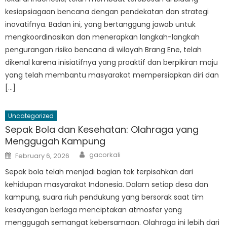
kesiapsiagaan bencana dengan pendekatan dan strategi
inovatifnya. Badan ini, yang bertanggung jawab untuk
mengkoordinasikan dan menerapkan langkah-langkah
pengurangan risiko bencana di wilayah Brang Ene, telah
dikenal karena inisiatifnya yang proaktif dan berpikiran maju
yang telah membantu masyarakat mempersiapkan diri dan
[…]
Uncategorized
Sepak Bola dan Kesehatan: Olahraga yang
Menggugah Kampung
Author
Posted
gacorkali
February 6, 2026
on
Sepak bola telah menjadi bagian tak terpisahkan dari
kehidupan masyarakat Indonesia. Dalam setiap desa dan
kampung, suara riuh pendukung yang bersorak saat tim
kesayangan berlaga menciptakan atmosfer yang
menggugah semangat kebersamaan. Olahraga ini lebih dari