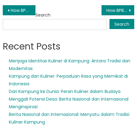
Post
How BPBD Sumbawa Barat is Keeping Residents Safe During Natural Disasters
How BPBD Sumbawa Barat is Improving Disaster Preparedness and Response
Search
navigation
Search
Recent Posts
Menjaga Identitas Kuliner di Kampung: Antara Tradisi dan
Modernitas
Kampung dan Kuliner: Perpaduan Rasa yang Memikat di
Indonesia
Dari Kampung ke Dunia: Peran Kuliner dalam Budaya
Menggali Potensi Desa: Berita Nasional dan Internasional
Menginspirasi
Berita Nasional dan Internasional: Menyatu dalam Tradisi
Kuliner Kampung