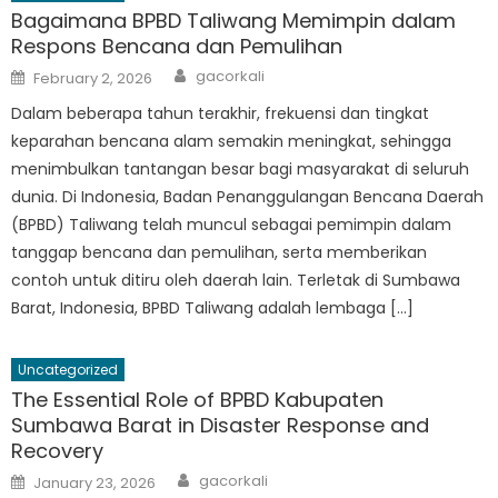
Bagaimana BPBD Taliwang Memimpin dalam
Respons Bencana dan Pemulihan
Author
Posted
gacorkali
February 2, 2026
on
Dalam beberapa tahun terakhir, frekuensi dan tingkat
keparahan bencana alam semakin meningkat, sehingga
menimbulkan tantangan besar bagi masyarakat di seluruh
dunia. Di Indonesia, Badan Penanggulangan Bencana Daerah
(BPBD) Taliwang telah muncul sebagai pemimpin dalam
tanggap bencana dan pemulihan, serta memberikan
contoh untuk ditiru oleh daerah lain. Terletak di Sumbawa
Barat, Indonesia, BPBD Taliwang adalah lembaga […]
Uncategorized
The Essential Role of BPBD Kabupaten
Sumbawa Barat in Disaster Response and
Recovery
Author
Posted
gacorkali
January 23, 2026
on