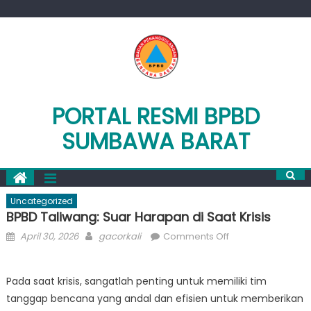
Skip
to
content
PORTAL RESMI BPBD
SUMBAWA BARAT
Uncategorized
BPBD Taliwang: Suar Harapan di Saat Krisis
Posted
Author
on
April 30, 2026
gacorkali
Comments Off
on
BPBD
Taliwang:
Pada saat krisis, sangatlah penting untuk memiliki tim
Suar
tanggap bencana yang andal dan efisien untuk memberikan
Harapan