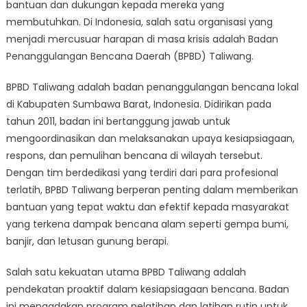
di
bantuan dan dukungan kepada mereka yang
Saat
membutuhkan. Di Indonesia, salah satu organisasi yang
Krisis
menjadi mercusuar harapan di masa krisis adalah Badan
Penanggulangan Bencana Daerah (BPBD) Taliwang.
BPBD Taliwang adalah badan penanggulangan bencana lokal
di Kabupaten Sumbawa Barat, Indonesia. Didirikan pada
tahun 2011, badan ini bertanggung jawab untuk
mengoordinasikan dan melaksanakan upaya kesiapsiagaan,
respons, dan pemulihan bencana di wilayah tersebut.
Dengan tim berdedikasi yang terdiri dari para profesional
terlatih, BPBD Taliwang berperan penting dalam memberikan
bantuan yang tepat waktu dan efektif kepada masyarakat
yang terkena dampak bencana alam seperti gempa bumi,
banjir, dan letusan gunung berapi.
Salah satu kekuatan utama BPBD Taliwang adalah
pendekatan proaktif dalam kesiapsiagaan bencana. Badan
ini mengadakan program pelatihan dan latihan rutin untuk