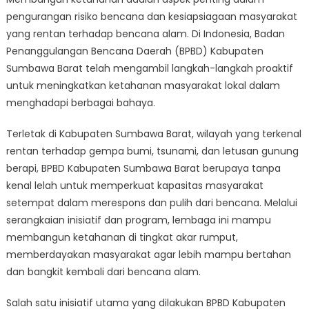
The
pengurangan risiko bencana dan kesiapsiagaan masyarakat
Impact
of
yang rentan terhadap bencana alam. Di Indonesia, Badan
BPBD
Penanggulangan Bencana Daerah (BPBD) Kabupaten
Kabupaten
Sumbawa Barat telah mengambil langkah-langkah proaktif
Sumbawa
untuk meningkatkan ketahanan masyarakat lokal dalam
Barat’s
menghadapi berbagai bahaya.
Initiatives
on
Terletak di Kabupaten Sumbawa Barat, wilayah yang terkenal
Local
rentan terhadap gempa bumi, tsunami, dan letusan gunung
Communities
berapi, BPBD Kabupaten Sumbawa Barat berupaya tanpa
kenal lelah untuk memperkuat kapasitas masyarakat
setempat dalam merespons dan pulih dari bencana. Melalui
serangkaian inisiatif dan program, lembaga ini mampu
membangun ketahanan di tingkat akar rumput,
memberdayakan masyarakat agar lebih mampu bertahan
dan bangkit kembali dari bencana alam.
Salah satu inisiatif utama yang dilakukan BPBD Kabupaten