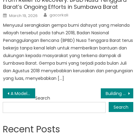
Barat’s Ongoing Efforts in Sumbawa Barat
Author
Posted
gacorkali
March 19, 2026
on
Menyusul serangkaian gempa bumi dahsyat yang melanda
wilayah tersebut pada tahun 2018, Badan Nasional
Penanggulangan Bencana (BPBD) Nusa Tenggara Barat terus
bekerja tanpa kenal lelah untuk memberikan bantuan dan
dukungan kepada masyarakat yang terkena dampak di
Sumbawa Barat. Gempa bumi yang terjadi pada bulan Juli
dan Agustus 2018 menyebabkan kerusakan dan pengungsian
yang luas, menyebabkan […]
Post
A Model of Excellence: BPBD Sumbawa Barat’s Best Practices in Disaster Management
Building a Safer Future: The Work of Badan Penanggulangan Bencana Daerah Sumbawa Barat
Search
navigation
Search
Recent Posts