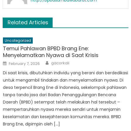
http://bpbdsumbawabarat.com
Related Articles
Uncategorized
Temui Pahlawan BPBD Brang Ene:
Menyelamatkan Nyawa di Saat Krisis
Author
Posted
gacorkali
February 7, 2026
on
Di saat krisis, dibutuhkan individu yang berani dan berdedikasi
untuk mengambil tindakan dan menyelamatkan nyawa. Di
desa terpencil Brang Ene di Indonesia, sekelompok pahlawan
tanpa tanda jasa dari Badan Penanggulangan Bencana
Daerah (BPBD) setempat telah melakukan hal tersebut –
mempertaruhkan nyawa mereka sendiri untuk menjamin
keselamatan dan kesejahteraan komunitas mereka. BPBD
Brang Ene, dipimpin oleh […]