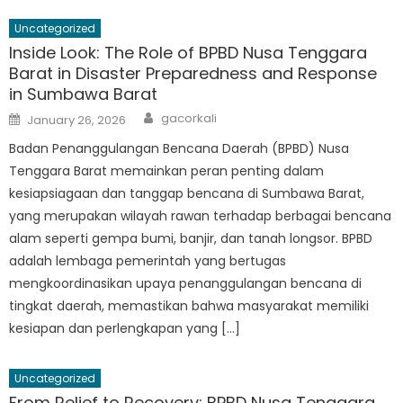
Uncategorized
Inside Look: The Role of BPBD Nusa Tenggara
Barat in Disaster Preparedness and Response
in Sumbawa Barat
Author
Posted
gacorkali
January 26, 2026
on
Badan Penanggulangan Bencana Daerah (BPBD) Nusa
Tenggara Barat memainkan peran penting dalam
kesiapsiagaan dan tanggap bencana di Sumbawa Barat,
yang merupakan wilayah rawan terhadap berbagai bencana
alam seperti gempa bumi, banjir, dan tanah longsor. BPBD
adalah lembaga pemerintah yang bertugas
mengkoordinasikan upaya penanggulangan bencana di
tingkat daerah, memastikan bahwa masyarakat memiliki
kesiapan dan perlengkapan yang […]
Uncategorized
From Relief to Recovery: BPBD Nusa Tenggara