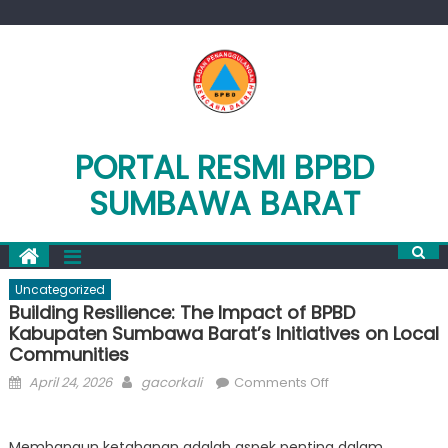
Skip
to
content
PORTAL RESMI BPBD
SUMBAWA BARAT
Uncategorized
Building Resilience: The Impact of BPBD
Kabupaten Sumbawa Barat’s Initiatives on Local
Communities
Posted
Author
on
April 24, 2026
gacorkali
Comments Off
on
Building
Resilience:
Membangun ketahanan adalah aspek penting dalam