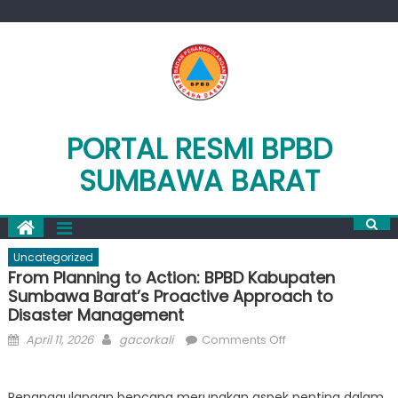
Skip
to
content
PORTAL RESMI BPBD
SUMBAWA BARAT
Uncategorized
From Planning to Action: BPBD Kabupaten
Sumbawa Barat’s Proactive Approach to
Disaster Management
Posted
Author
on
April 11, 2026
gacorkali
Comments Off
on
From
Planning
Penanggulangan bencana merupakan aspek penting dalam