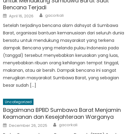
untuk Mendukung Sumbawa Barat Saat
Bencana Terjadi
Author
Posted
gacorkali
April 16, 2026
on
Setelah terjadinya bencana alam dahsyat di Sumbawa
Barat, organisasi bantuan kemanusiaan dari seluruh dunia
bersatu untuk mendukung masyarakat yang terkena
dampak. Bencana yang melanda pulau Indonesia pada
(tanggal) tersebut menyebabkan kerusakan yang luas,
menyebabkan ribuan orang kehilangan tempat tinggal,
makanan, atau air bersih. Dampak bencana ini sangat
merugikan masyarakat Sumbawa Barat, yang sebagian
besar sudah […]
Uncategorized
Bagaimana BPBD Sumbawa Barat Menjamin
Keamanan dan Kesejahteraan Warganya
Author
Posted
gacorkali
December 26, 2025
on