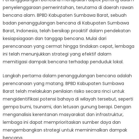
to
penyelenggaraan pemerintahan, terutama di daerah rawan
Action:
BPBD
bencana alam. BPBD Kabupaten Sumbawa Barat, sebuah
Kabupaten
badan penanggulangan bencana di Kabupaten Sumbawa
Sumbawa
Barat, Indonesia, telah bersikap proaktif dalam pendekatan
Barat’s
kesiapsiagaan dan tanggap bencana. Mulai dari
Proactive
perencanaan yang cermat hingga tindakan cepat, lembaga
Approach
ini telah menunjukkan strategi yang efektif dalam
to
memitigasi dampak bencana terhadap penduduk lokal.
Disaster
Management
Langkah pertama dalam penanggulangan bencana adalah
perencanaan yang matang. BPBD Kabupaten Sumbawa
Barat telah melakukan penilaian risiko secara rinci untuk
mengidentifikasi potensi bahaya di wilayah tersebut, seperti
gempa bumi, tsunami, dan letusan gunung berapi. Dengan
menganalisis kerentanan masyarakat dan infrastruktur,
lembaga ini dapat memprioritaskan sumber daya dan
mengembangkan strategi untuk meminimalkan dampak
bencana.