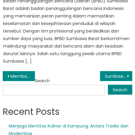
Badan Penanggulangan Bencana Daerah (BPBD) Sumbawa
Barat adalah badan penanggulangan bencana Indonesia
yang memainkan peran penting dalam memastikan
keselamatan dan kesejahteraan penduduk di wilayah
tersebut. Dengan tim profesional yang berdedikasi dan
sumber daya yang luas, BPBD Sumbawa Barat berkomitmen
melindungi masyarakat dari bencana alam dan keadaan
darurat lainnya. Salah satu tanggung jawab utama BPBD
Sumbawa […]
Post
Membangun Ketahanan: Cara BPBD Sumbawa Barat Berdayakan Masyarakat Menghadapi Bencana Alam
Sumbawa Barat Disaster Management Agency: A Model for Effective Disaster Response
Search
navigation
Search
Recent Posts
Menjaga Identitas Kuliner di Kampung: Antara Tradisi dan
Modernitas