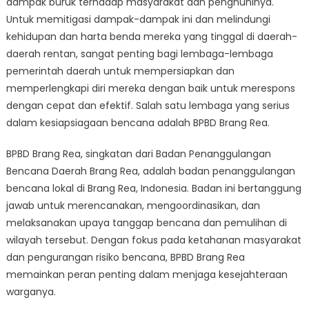
dampak buruk terhadap masyarakat dan penghuninya.
BPBD
Brang
Untuk memitigasi dampak-dampak ini dan melindungi
Rea
kehidupan dan harta benda mereka yang tinggal di daerah-
Bersiap
daerah rentan, sangat penting bagi lembaga-lembaga
Menghadapi
pemerintah daerah untuk mempersiapkan dan
Bencana
memperlengkapi diri mereka dengan baik untuk merespons
Alam
dengan cepat dan efektif. Salah satu lembaga yang serius
dalam kesiapsiagaan bencana adalah BPBD Brang Rea.
BPBD Brang Rea, singkatan dari Badan Penanggulangan
Bencana Daerah Brang Rea, adalah badan penanggulangan
bencana lokal di Brang Rea, Indonesia. Badan ini bertanggung
jawab untuk merencanakan, mengoordinasikan, dan
melaksanakan upaya tanggap bencana dan pemulihan di
wilayah tersebut. Dengan fokus pada ketahanan masyarakat
dan pengurangan risiko bencana, BPBD Brang Rea
memainkan peran penting dalam menjaga kesejahteraan
warganya.