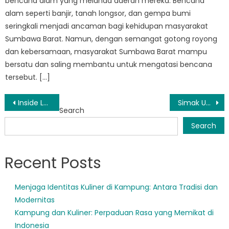
bencana alam yang melanda daerah mereka. Bencana
alam seperti banjir, tanah longsor, dan gempa bumi
seringkali menjadi ancaman bagi kehidupan masyarakat
Sumbawa Barat. Namun, dengan semangat gotong royong
dan kebersamaan, masyarakat Sumbawa Barat mampu
bersatu dan saling membantu untuk mengatasi bencana
tersebut. […]
Post
Inside Look: Cara BPBD Brang Ene Mempersiapkan Masyarakat Menghadapi Bencana Alam
Simak Upaya BPBD Maluk Jaga Keamanan Masyarakat
Search
navigation
Search
Recent Posts
Menjaga Identitas Kuliner di Kampung: Antara Tradisi dan
Modernitas
Kampung dan Kuliner: Perpaduan Rasa yang Memikat di
Indonesia