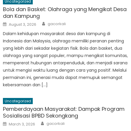
Uncategorized
Bola dan Basket: Olahraga yang Mengikat Desa
dan Kampung
Author
Posted
gacorkali
August 3, 2026
on
Dalam kehidupan masyarakat desa dan kampung di
Indonesia dan Malaysia, olahraga memiliki peranan penting
yang lebih dari sekadar kegiatan fisik. Bola dan basket, dua
olahraga yang sangat populer, mampu mengikat komunitas,
mempererat hubungan antarpenduduk, dan menjadi sarana
untuk mengisi waktu luang dengan cara yang positif. Melalui
permainan ini, generasi muda dapat memupuk semangat
kebersamaan dan […]
Uncategorized
Pemberdayaan Masyarakat: Dampak Program
Sosialisasi BPBD Sekongkang
Author
Posted
gacorkali
March 3, 2026
on