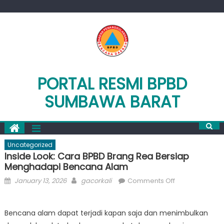
Skip
to
content
PORTAL RESMI BPBD
SUMBAWA BARAT
Uncategorized
Inside Look: Cara BPBD Brang Rea Bersiap
Menghadapi Bencana Alam
Posted
Author
on
January 13, 2026
gacorkali
Comments Off
on
Inside
Look:
Bencana alam dapat terjadi kapan saja dan menimbulkan
Cara