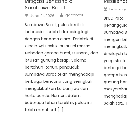
Mitigasi Bencana di
Resilien
Sumbawa Barat
Posted
February 
on
Author
Posted
gacorkali
June 21, 2026
on
BPBD Poto 
Sumbawa Barat, pulau kecil di
penanggula
Indonesia, sudah tidak asing lagi
Sumbawa Ba
dengan bencana alam. Terletak di
mengambil 
Cincin Api Pasifik, pulau ini rentan
meningkat
terhadap gempa bumi, tsunami, dan
di wilayah 
letusan gunung berapi. Selama
yang strat
bertahun-tahun, penduduk
berbagai b
Sumbawa Barat telah menghadapi
gempa bumi
berbagai bencana yang seringkali
gunung ber
mengakibatkan korban jiwa dan
masyarakat 
harta benda. Namun, dalam
menghadapi
beberapa tahun terakhir, pulau ini
Salah satu 
telah membuat […]