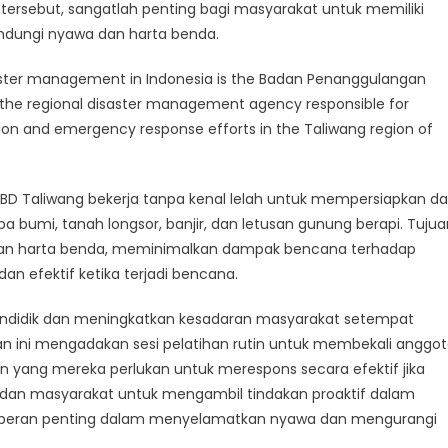
PBD
sebut, sangatlah penting bagi masyarakat untuk memiliki
aliwang
dungi nyawa dan harta benda.
alam
enjaga
disaster management in Indonesia is the Badan Penanggulangan
ehidupan
 the regional disaster management agency responsible for
an
ion and emergency response efforts in the Taliwang region of
arta
enda
BPBD Taliwang bekerja tanpa kenal lelah untuk mempersiapkan d
bumi, tanah longsor, banjir, dan letusan gunung berapi. Tujua
 dan harta benda, meminimalkan dampak bencana terhadap
n efektif ketika terjadi bencana.
endidik dan meningkatkan kesadaran masyarakat setempat
n ini mengadakan sesi pelatihan rutin untuk membekali anggo
yang mereka perlukan untuk merespons secara efektif jika
 dan masyarakat untuk mengambil tindakan proaktif dalam
berperan penting dalam menyelamatkan nyawa dan mengurangi