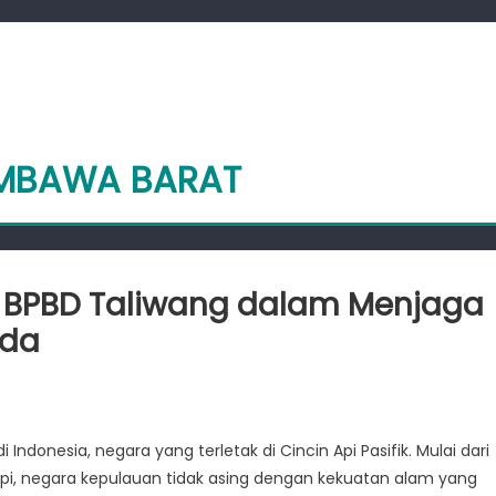
UMBAWA BARAT
ng BPBD Taliwang dalam Menjaga
nda
n
side
ook:
ndonesia, negara yang terletak di Cincin Api Pasifik. Mulai dari
eran
pi, negara kepulauan tidak asing dengan kekuatan alam yang
enting