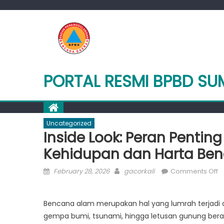
Skip
to
content
PORTAL RESMI BPBD S
Uncategorized
Inside Look: Peran Penti
Kehidupan dan Harta Be
Posted
Author
o
February 28, 2026
gacorkali
Comments Off
on
In
L
Bencana alam merupakan hal yang lumrah terjadi di I
P
gempa bumi, tsunami, hingga letusan gunung bera
P