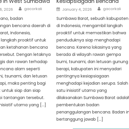
ce in West Sumbawa
Kesiapsiagaan Bencana
Author
Author
Posted
gacorkali
gacorkali
6, 2026
January 4, 2026
on
Tano, badan
Sumbawa Barat, sebuah kabupaten
ngan bencana daerah di
di Indonesia, mengambil langkah
rat, Indonesia,
proaktif untuk memastikan bahwa
langkah proaktif untuk
penduduknya siap menghadapi
kan ketahanan bencana
bencana. Karena lokasinya yang
tersebut. Dengan letaknya
berada di wilayah rawan gempa
egis dan rawan terhadap
bumi, tsunami, dan letusan gunung
encana alam seperti
berapi, kabupaten ini menyadari
, tsunami, dan letusan
pentingnya kesiapsiagaan
api, maka penting bagi
menghadapi kejadian serupa. Salah
untuk siap dan siap
satu inisiatif utama yang
 tantangan tersebut.
dilaksanakan Sumbawa Barat adala
inisiatif utama yang […]
pembentukan badan
penanggulangan bencana. Badan in
bertanggung jawab […]