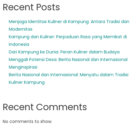
Recent Posts
Menjaga Identitas Kuliner di Kampung: Antara Tradisi dan
Modernitas
Kampung dan Kuliner: Perpaduan Rasa yang Memikat di
Indonesia
Dari Kampung ke Dunia: Peran Kuliner dalam Budaya
Menggali Potensi Desa: Berita Nasional dan Internasional
Menginspirasi
Berita Nasional dan Internasional: Menyatu dalam Tradisi
Kuliner Kampung
Recent Comments
No comments to show.