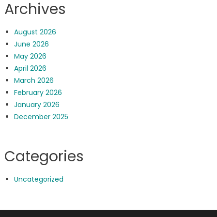
Archives
August 2026
June 2026
May 2026
April 2026
March 2026
February 2026
January 2026
December 2025
Categories
Uncategorized