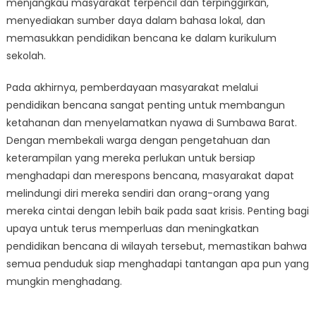
menjangkau masyarakat terpencil dan terpinggirkan,
menyediakan sumber daya dalam bahasa lokal, dan
memasukkan pendidikan bencana ke dalam kurikulum
sekolah.
Pada akhirnya, pemberdayaan masyarakat melalui
pendidikan bencana sangat penting untuk membangun
ketahanan dan menyelamatkan nyawa di Sumbawa Barat.
Dengan membekali warga dengan pengetahuan dan
keterampilan yang mereka perlukan untuk bersiap
menghadapi dan merespons bencana, masyarakat dapat
melindungi diri mereka sendiri dan orang-orang yang
mereka cintai dengan lebih baik pada saat krisis. Penting bagi
upaya untuk terus memperluas dan meningkatkan
pendidikan bencana di wilayah tersebut, memastikan bahwa
semua penduduk siap menghadapi tantangan apa pun yang
mungkin menghadang.