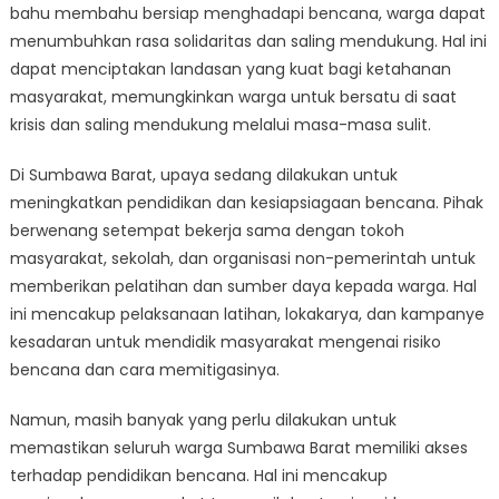
bahu membahu bersiap menghadapi bencana, warga dapat
menumbuhkan rasa solidaritas dan saling mendukung. Hal ini
dapat menciptakan landasan yang kuat bagi ketahanan
masyarakat, memungkinkan warga untuk bersatu di saat
krisis dan saling mendukung melalui masa-masa sulit.
Di Sumbawa Barat, upaya sedang dilakukan untuk
meningkatkan pendidikan dan kesiapsiagaan bencana. Pihak
berwenang setempat bekerja sama dengan tokoh
masyarakat, sekolah, dan organisasi non-pemerintah untuk
memberikan pelatihan dan sumber daya kepada warga. Hal
ini mencakup pelaksanaan latihan, lokakarya, dan kampanye
kesadaran untuk mendidik masyarakat mengenai risiko
bencana dan cara memitigasinya.
Namun, masih banyak yang perlu dilakukan untuk
memastikan seluruh warga Sumbawa Barat memiliki akses
terhadap pendidikan bencana. Hal ini mencakup