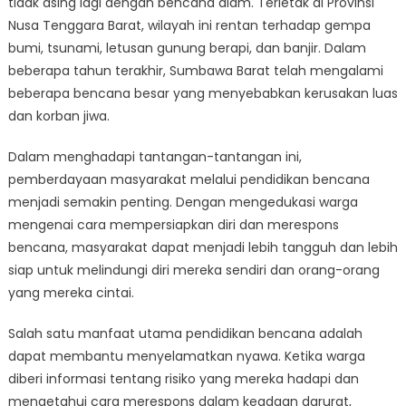
tidak asing lagi dengan bencana alam. Terletak di Provinsi
Pendidikan
Bencana
Nusa Tenggara Barat, wilayah ini rentan terhadap gempa
di
bumi, tsunami, letusan gunung berapi, dan banjir. Dalam
Sumbawa
beberapa tahun terakhir, Sumbawa Barat telah mengalami
Barat
beberapa bencana besar yang menyebabkan kerusakan luas
dan korban jiwa.
Dalam menghadapi tantangan-tantangan ini,
pemberdayaan masyarakat melalui pendidikan bencana
menjadi semakin penting. Dengan mengedukasi warga
mengenai cara mempersiapkan diri dan merespons
bencana, masyarakat dapat menjadi lebih tangguh dan lebih
siap untuk melindungi diri mereka sendiri dan orang-orang
yang mereka cintai.
Salah satu manfaat utama pendidikan bencana adalah
dapat membantu menyelamatkan nyawa. Ketika warga
diberi informasi tentang risiko yang mereka hadapi dan
mengetahui cara merespons dalam keadaan darurat,