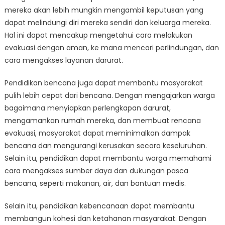
mereka akan lebih mungkin mengambil keputusan yang
dapat melindungi diri mereka sendiri dan keluarga mereka.
Hal ini dapat mencakup mengetahui cara melakukan
evakuasi dengan aman, ke mana mencari perlindungan, dan
cara mengakses layanan darurat.
Pendidikan bencana juga dapat membantu masyarakat
pulih lebih cepat dari bencana. Dengan mengajarkan warga
bagaimana menyiapkan perlengkapan darurat,
mengamankan rumah mereka, dan membuat rencana
evakuasi, masyarakat dapat meminimalkan dampak
bencana dan mengurangi kerusakan secara keseluruhan.
Selain itu, pendidikan dapat membantu warga memahami
cara mengakses sumber daya dan dukungan pasca
bencana, seperti makanan, air, dan bantuan medis.
Selain itu, pendidikan kebencanaan dapat membantu
membangun kohesi dan ketahanan masyarakat. Dengan