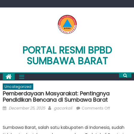
Skip
to
content
PORTAL RESMI BPBD
SUMBAWA BARAT
Uncategorized
Pemberdayaan Masyarakat: Pentingnya
Pendidikan Bencana di Sumbawa Barat
Posted
Author
on
December 25, 2025
gacorkali
Comments Off
on
Pemberday
Masyarakat:
Sumbawa Barat, salah satu kabupaten di Indonesia, sudah
Pentingnya