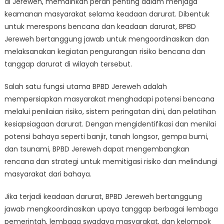
di Jereweh, memainkan peran penting dalam menjaga
Jereweh
Dalam
keamanan masyarakat selama keadaan darurat. Dibentuk
Menjaga
untuk merespons bencana dan keadaan darurat, BPBD
Keamanan
Jereweh bertanggung jawab untuk mengoordinasikan dan
Masyarakat
melaksanakan kegiatan pengurangan risiko bencana dan
Saat
tanggap darurat di wilayah tersebut.
Keadaan
Darurat
Salah satu fungsi utama BPBD Jereweh adalah
mempersiapkan masyarakat menghadapi potensi bencana
melalui penilaian risiko, sistem peringatan dini, dan pelatihan
kesiapsiagaan darurat. Dengan mengidentifikasi dan menilai
potensi bahaya seperti banjir, tanah longsor, gempa bumi,
dan tsunami, BPBD Jereweh dapat mengembangkan
rencana dan strategi untuk memitigasi risiko dan melindungi
masyarakat dari bahaya.
Jika terjadi keadaan darurat, BPBD Jereweh bertanggung
jawab mengkoordinasikan upaya tanggap berbagai lembaga
pemerintah, lembaga swadaya masyarakat, dan kelompok