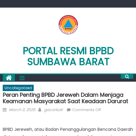
Skip
to
content
PORTAL RESMI BPBD
SUMBAWA BARAT
Uncategorized
Peran Penting BPBD Jereweh Dalam Menjaga
Keamanan Masyarakat Saat Keadaan Darurat
Posted
Author
on
March 2, 2026
gacorkali
Comments Off
on
Peran
Penting
BPBD Jereweh, atau Badan Penanggulangan Bencana Daerah
BPBD