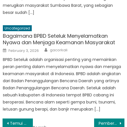
merugikan masyarakat Sumbawa Barat, yang sebagian
besar sudah […]
Uncategorized
Bagaimana BPBD Seteluk Menyelamatkan
Nyawa dan Menjaga Keamanan Masyarakat
Author
Posted
gacorkali
February 3, 2026
on
BPBD Seteluk adalah organisasi penting yang memainkan
peran penting dalam menyelamatkan nyawa dan menjaga
keamanan masyarakat di Indonesia. BPBD adalah singkatan
dari Badan Penanggulangan Bencana Daerah yang artinya
Badan Penanggulangan Bencana Daerah. Seteluk adalah
sebuah kabupaten di Indonesia tempat BPBD cabang ini
beroperasi. Bencana alam seperti gempa bumi, tsunami,
letusan gunung berapi, dan banjir merupakan […]
Post
Temui Tim di Balik Upaya Siaga Bencana BPBD Seteluk
Pemberdayaan Masyarakat: Dampak Program Sosialisasi BPBD Sekongkang