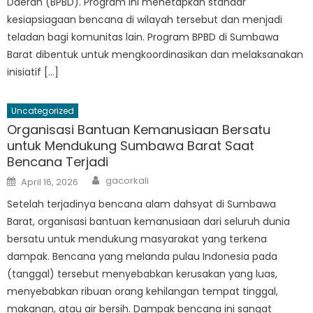
Daerah (BPBD). Program ini menetapkan standar
kesiapsiagaan bencana di wilayah tersebut dan menjadi
teladan bagi komunitas lain. Program BPBD di Sumbawa
Barat dibentuk untuk mengkoordinasikan dan melaksanakan
inisiatif […]
Uncategorized
Organisasi Bantuan Kemanusiaan Bersatu
untuk Mendukung Sumbawa Barat Saat
Bencana Terjadi
Author
Posted
gacorkali
April 16, 2026
on
Setelah terjadinya bencana alam dahsyat di Sumbawa
Barat, organisasi bantuan kemanusiaan dari seluruh dunia
bersatu untuk mendukung masyarakat yang terkena
dampak. Bencana yang melanda pulau Indonesia pada
(tanggal) tersebut menyebabkan kerusakan yang luas,
menyebabkan ribuan orang kehilangan tempat tinggal,
makanan, atau air bersih. Dampak bencana ini sangat