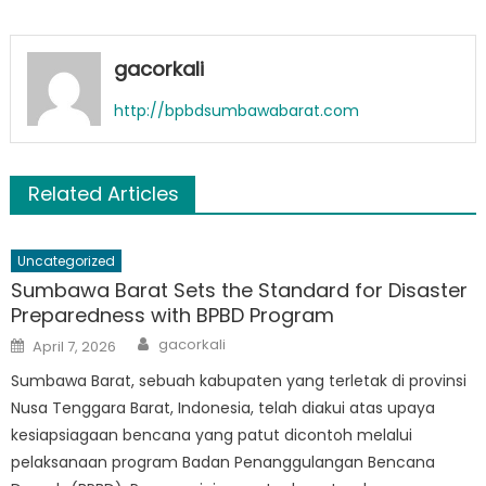
gacorkali
http://bpbdsumbawabarat.com
Related Articles
Uncategorized
Sumbawa Barat Sets the Standard for Disaster
Preparedness with BPBD Program
Author
Posted
gacorkali
April 7, 2026
on
Sumbawa Barat, sebuah kabupaten yang terletak di provinsi
Nusa Tenggara Barat, Indonesia, telah diakui atas upaya
kesiapsiagaan bencana yang patut dicontoh melalui
pelaksanaan program Badan Penanggulangan Bencana