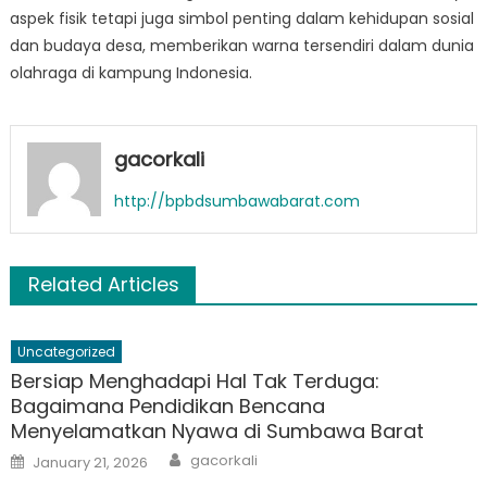
aspek fisik tetapi juga simbol penting dalam kehidupan sosial
dan budaya desa, memberikan warna tersendiri dalam dunia
olahraga di kampung Indonesia.
gacorkali
http://bpbdsumbawabarat.com
Related Articles
Uncategorized
Bersiap Menghadapi Hal Tak Terduga:
Bagaimana Pendidikan Bencana
Menyelamatkan Nyawa di Sumbawa Barat
Author
Posted
gacorkali
January 21, 2026
on