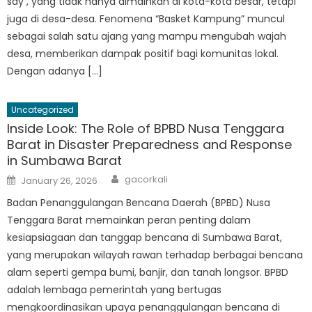
sdy , yang tidak hanya dimainkan di kota-kota besar, tetapi
juga di desa-desa. Fenomena “Basket Kampung” muncul
sebagai salah satu ajang yang mampu mengubah wajah
desa, memberikan dampak positif bagi komunitas lokal.
Dengan adanya […]
Uncategorized
Inside Look: The Role of BPBD Nusa Tenggara
Barat in Disaster Preparedness and Response
in Sumbawa Barat
Author
Posted
gacorkali
January 26, 2026
on
Badan Penanggulangan Bencana Daerah (BPBD) Nusa
Tenggara Barat memainkan peran penting dalam
kesiapsiagaan dan tanggap bencana di Sumbawa Barat,
yang merupakan wilayah rawan terhadap berbagai bencana
alam seperti gempa bumi, banjir, dan tanah longsor. BPBD
adalah lembaga pemerintah yang bertugas
mengkoordinasikan upaya penanggulangan bencana di