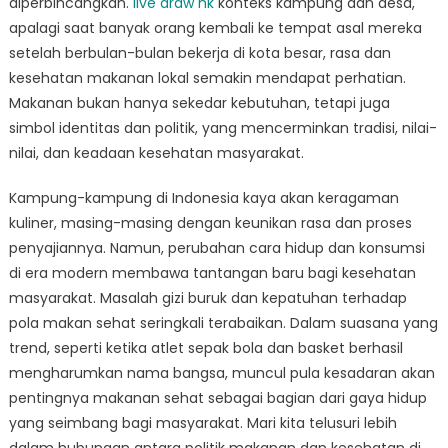
diperbincangkan.
live draw hk
konteks kampung dan desa,
Rasa
dan
apalagi saat banyak orang kembali ke tempat asal mereka
Kesehatan
setelah berbulan-bulan bekerja di kota besar, rasa dan
di
kesehatan makanan lokal semakin mendapat perhatian.
Kampung
Makanan bukan hanya sekedar kebutuhan, tetapi juga
Indonesia
simbol identitas dan politik, yang mencerminkan tradisi, nilai-
nilai, dan keadaan kesehatan masyarakat.
Kampung-kampung di Indonesia kaya akan keragaman
kuliner, masing-masing dengan keunikan rasa dan proses
penyajiannya. Namun, perubahan cara hidup dan konsumsi
di era modern membawa tantangan baru bagi kesehatan
masyarakat. Masalah gizi buruk dan kepatuhan terhadap
pola makan sehat seringkali terabaikan. Dalam suasana yang
trend, seperti ketika atlet sepak bola dan basket berhasil
mengharumkan nama bangsa, muncul pula kesadaran akan
pentingnya makanan sehat sebagai bagian dari gaya hidup
yang seimbang bagi masyarakat. Mari kita telusuri lebih