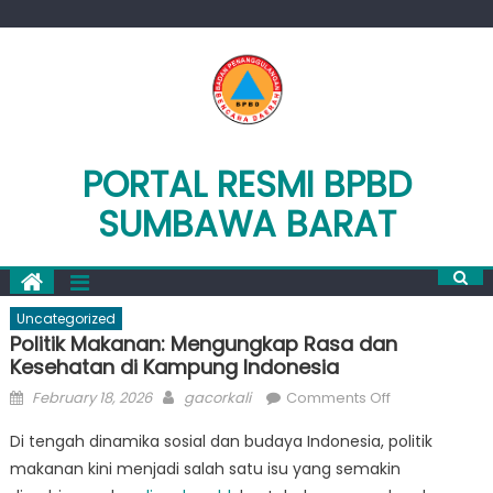
Skip
to
content
PORTAL RESMI BPBD
SUMBAWA BARAT
Uncategorized
Politik Makanan: Mengungkap Rasa dan
Kesehatan di Kampung Indonesia
Posted
Author
on
February 18, 2026
gacorkali
Comments Off
on
Politik
Di tengah dinamika sosial dan budaya Indonesia, politik
Makanan:
makanan kini menjadi salah satu isu yang semakin
Mengungkap